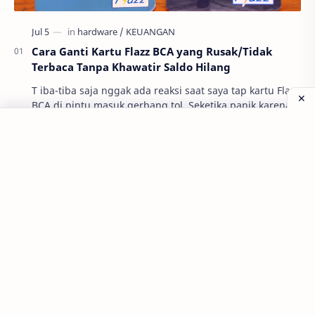
Cara Ganti Kartu Flazz BCA yang Rusak/Tidak
Terbaca Tanpa Khawatir Saldo Hilang
T iba-tiba saja nggak ada reaksi saat saya tap kartu Flazz
BCA di pintu masuk gerbang tol. Seketika panik karena
nggak mungkin muter balik. P…
Kelebihan dan Kekurangan blu by BCA Digital,
Makin Smart dengan bluRewards
Isi Ulang Pulsa XL Tidak Menambah Masa Aktif?
Ini Alasannya!
8 Seafood Ternikmat di Pekanbaru, Kamu Wajib ke
Sini