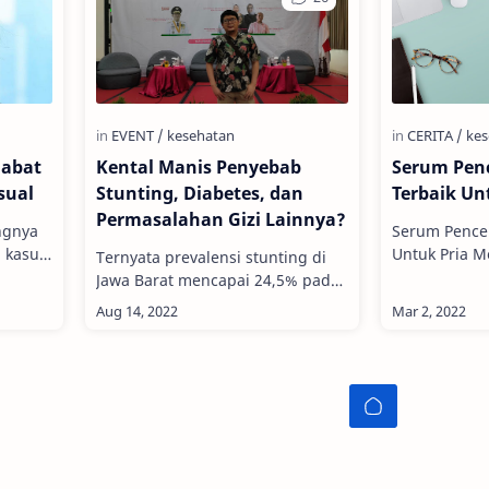
habat
Kental Manis Penyebab
Serum Pen
sual
Stunting, Diabetes, dan
Terbaik Un
Permasalahan Gizi Lainnya?
ngnya
Serum Pence
, kasus-
Untuk Pria Memiliki kulit wajah
Ternyata prevalensi stunting di
yang bersih 
Jawa Barat mencapai 24,5% pada
asi lini
dambaan setiap o
tahun 2021 一 ( Republika.co.id ,
jika aktivitas
11 Maret 2022) Agak kaget ketika
tahu kalau…