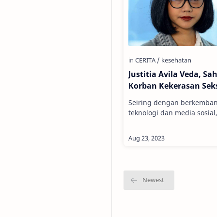
Justitia Avila Veda, Sa
Korban Kekerasan Sek
Seiring dengan berkemba
teknologi dan media sosial
kasus tentang kekerasan seksual
seringkali viral dan menghi
masa. S…