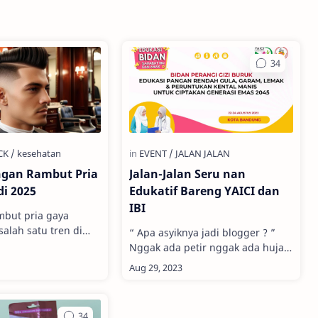
ngan Rambut Pria
Jalan-Jalan Seru nan
di 2025
Edukatif Bareng YAICI dan
IBI
mbut pria gaya
alah satu tren di
“ Apa asyiknya jadi blogger ? ”
ated by Canva AI
Nggak ada petir nggak ada hujan,
angkas rambut setiap
sebelum makan siang, Ibu Marni
ng suka bingun…
melayangkan pertanyaan yang
tampak …