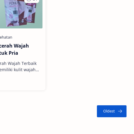
cerah Wajah
tuk Pria
rah Wajah Terbaik
dan sehat pastinya
rang. Apalagi
…