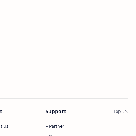
t
Support
t Us
Partner