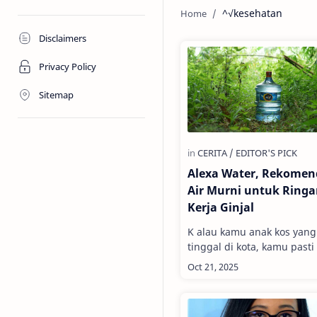
^√kesehatan
Disclaimers
Privacy Policy
Sitemap
Alexa Water, Rekomen
Air Murni untuk Ring
Kerja Ginjal
K alau kamu anak kos yang
tinggal di kota, kamu pasti
rasanya: bangun pagi, buru-buru
mandi, nyiapin bekal, dan
kosong. Sudah …