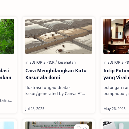
dasi
Cara Menghilangkan Kutu
Intip Poto
ankan
Kasur ala domi
yang Viral 
Ilustrasi tungau di atas
potongan ra
kasur/generated by Canva AI
pompadour, s
Pernah merasa gelisah saat tidur,
2025 / gener
 tahu
tapi bukan karena mimpi buruk?
Saya rutin p
Jika pernah, bisa jadi pe…
bulan. Kada
… galon