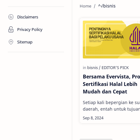
^√bisnis
Disclaimers
Privacy Policy
Sitemap
Bersama Evervista, Pr
Sertifikasi Halal Lebih
Mudah dan Cepat
Setiap kali bepergian ke s
daerah, entah untuk tujua
liburan atau pekerjaan, saya
selalu mengusahakan men
kuliner setempat yang …