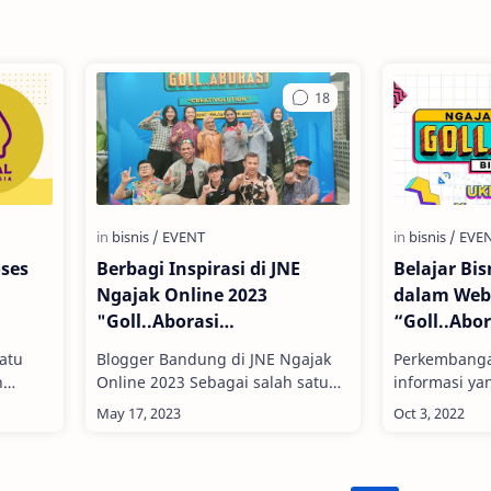
oses
Berbagi Inspirasi di JNE
Belajar Bis
Ngajak Online 2023
dalam Web
"Goll..Aborasi
“Goll..Abor
Creativolution"
uatu
Blogger Bandung di JNE Ngajak
Perkembanga
n
Online 2023 Sebagai salah satu
informasi ya
bagian dari ekosistem bisnis
membuat bany
cari
terutama dalam hal pengiriman,
berbagai sek
JNE nggak henti-hentinya mem…
sektor usaha 
…