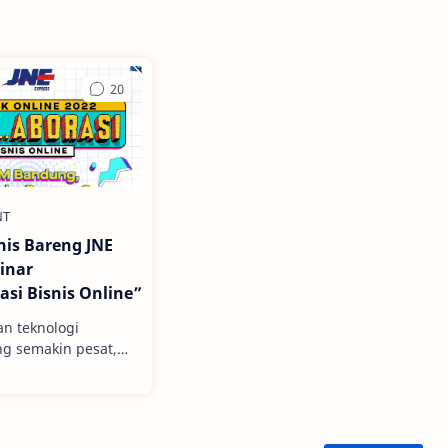
nis Bareng JNE
inar
asi Bisnis Online”
n teknologi
ng semakin pesat,
ak perubahan di
tor. Termasuk di
dan bisnis. Apalagi