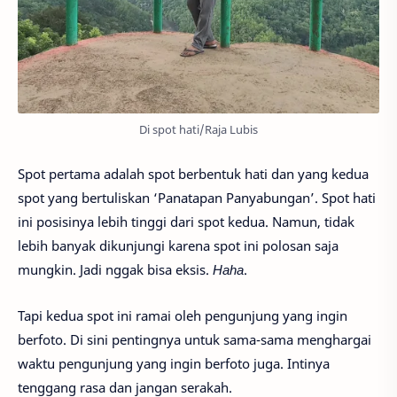
Di spot hati/Raja Lubis
Spot pertama adalah spot berbentuk hati dan yang kedua
spot yang bertuliskan ‘Panatapan Panyabungan’. Spot hati
ini posisinya lebih tinggi dari spot kedua. Namun, tidak
lebih banyak dikunjungi karena spot ini polosan saja
mungkin. Jadi nggak bisa eksis.
Haha
.
Tapi kedua spot ini ramai oleh pengunjung yang ingin
berfoto. Di sini pentingnya untuk sama-sama menghargai
waktu pengunjung yang ingin berfoto juga. Intinya
tenggang rasa dan jangan serakah.