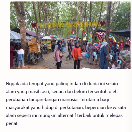
Nggak ada tempat yang paling indah di dunia ini selain
alam yang masih asri, segar, dan belum tersentuh oleh
perubahan tangan-tangan manusia. Terutama bagi
masyarakat yang hidup di perkotaaan, bepergian ke wisata
alam seperti ini mungkin alternatif terbaik untuk melepas
penat.