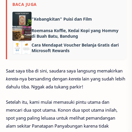
BACA JUGA
"Kebangkitan" Puisi dan Film
Roemansa Koffie, Kedai Kopi yang Hommy
di Buah Batu, Bandung
Cara Mendapat Voucher Belanja Gratis dari
Microsoft Rewards
Saat saya tiba di sini, saudara saya langsung memakirkan
kereta-
nya bersanding dengan
kereta
lain yang sudah lebih
dahulu tiba. Nggak ada tukang parkir!
Setelah itu, kami mulai memasuki pintu utama dan
mencari dua spot utama. Konon dua spot utama inilah,
spot yang paling leluasa untuk melihat pemandangan
alam sekitar Panatapan Panyabungan karena tidak