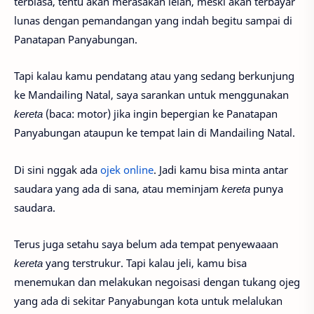
terbiasa, tentu akan merasakan lelah, meski akan terbayar
lunas dengan pemandangan yang indah begitu sampai di
Panatapan Panyabungan.
Tapi kalau kamu pendatang atau yang sedang berkunjung
ke Mandailing Natal, saya sarankan untuk menggunakan
kereta
(baca: motor) jika ingin bepergian ke Panatapan
Panyabungan ataupun ke tempat lain di Mandailing Natal.
Di sini nggak ada
ojek online
. Jadi kamu bisa minta antar
saudara yang ada di sana, atau meminjam
kereta
punya
saudara.
Terus juga setahu saya belum ada tempat penyewaaan
kereta
yang terstrukur. Tapi kalau jeli, kamu bisa
menemukan dan melakukan negoisasi dengan tukang ojeg
yang ada di sekitar Panyabungan kota untuk melalukan