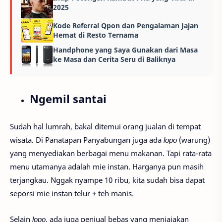
2025
Kode Referral Qpon dan Pengalaman Jajan
Hemat di Resto Ternama
Handphone yang Saya Gunakan dari Masa
ke Masa dan Cerita Seru di Baliknya
Ngemil santai
Sudah hal lumrah, bakal ditemui orang jualan di tempat
wisata. Di Panatapan Panyabungan juga ada
lopo
(warung)
yang menyediakan berbagai menu makanan. Tapi rata-rata
menu utamanya adalah mie instan. Harganya pun masih
terjangkau. Nggak nyampe 10 ribu, kita sudah bisa dapat
seporsi mie instan telur + teh manis.
Selain
lopo
, ada juga penjual bebas yang menjajakan