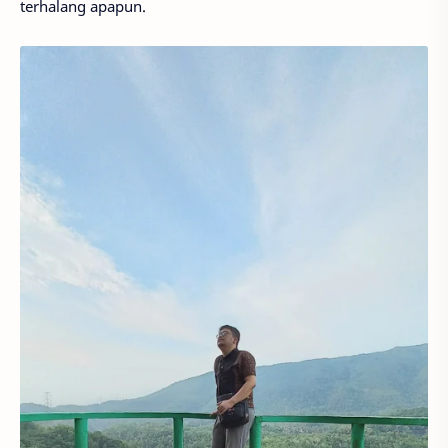
terhalang apapun.