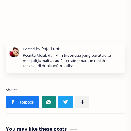
Pecinta Musik dan Film Indonesia yang bercita-cita
menjadi Jurnalis atau Entertainer namun malah
tersesat di dunia Informatika
You may like these posts