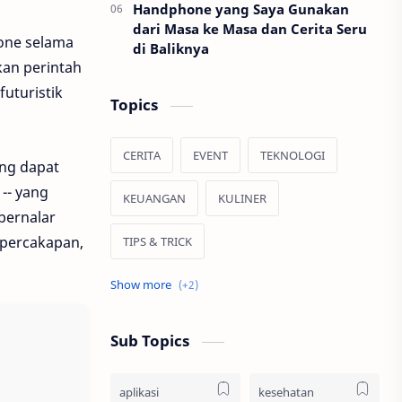
Handphone yang Saya Gunakan
dari Masa ke Masa dan Cerita Seru
hone selama
di Baliknya
an perintah
uturistik
Topics
CERITA
EVENT
TEKNOLOGI
ang dapat
-- yang
KEUANGAN
KULINER
 bernalar
 percakapan,
TIPS & TRICK
JALAN JALAN
HIBURAN
Sub Topics
aplikasi
kesehatan