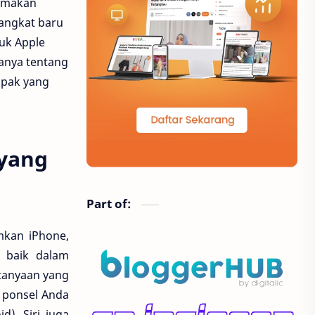
tamakan
rangkat baru
software
transportasi
duk Apple
pertunjukan
anya tentang
mpak yang
 yang
Part of:
mkan iPhone,
n baik dalam
tanyaan yang
r ponsel Anda
). Siri juga