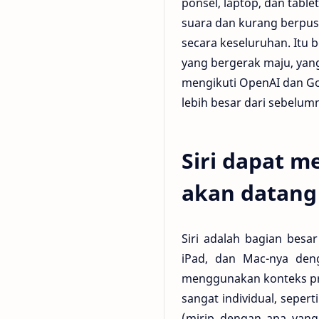
ponsel, laptop, dan tabl
suara dan kurang berpus
secara keseluruhan. Itu b
yang bergerak maju, yan
mengikuti OpenAI dan Go
lebih besar dari sebelu
Siri dapat m
akan datang
Siri adalah bagian besa
iPad, dan Mac-nya deng
menggunakan konteks pr
sangat individual, sepe
(mirip dengan apa yang 