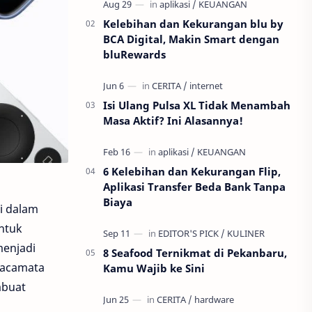
nggak mungkin muter balik. P…
Kelebihan dan Kekurangan blu by
BCA Digital, Makin Smart dengan
bluRewards
Isi Ulang Pulsa XL Tidak Menambah
Masa Aktif? Ini Alasannya!
6 Kelebihan dan Kekurangan Flip,
Aplikasi Transfer Beda Bank Tanpa
Biaya
di dalam
untuk
menjadi
8 Seafood Ternikmat di Pekanbaru,
kacamata
Kamu Wajib ke Sini
mbuat