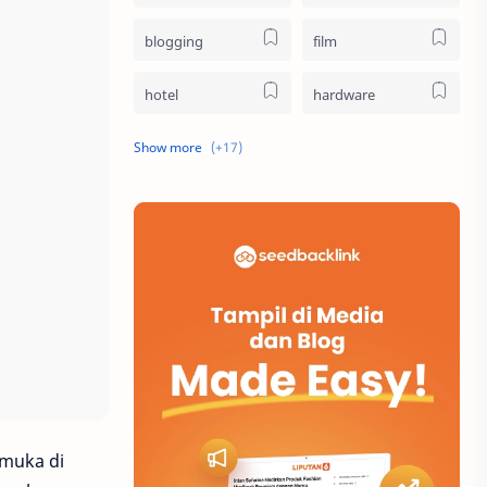
blogging
film
hotel
hardware
pendidikan
belanja
destinasi
logistik
sosial
bioskop
internet
media sosial
website
bisnis
buku
olahraga
rmuka di
musik
parenting