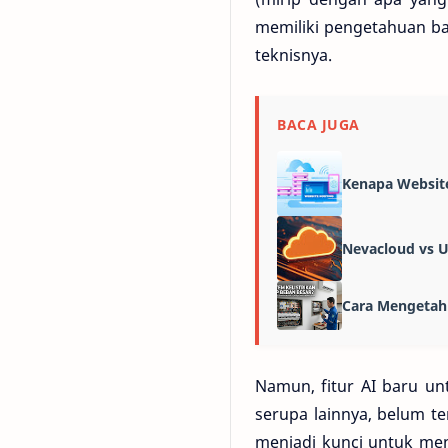
memiliki pengetahuan b
teknisnya.
BACA JUGA
Kenapa Websit
Nevacloud vs 
Cara Mengetahu
Namun, fitur AI baru un
serupa lainnya, belum te
menjadi kunci untuk meng