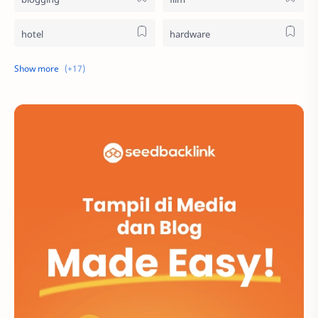
hotel
hardware
pendidikan
belanja
destinasi
logistik
sosial
bioskop
internet
media sosial
website
bisnis
buku
olahraga
musik
parenting
software
transportasi