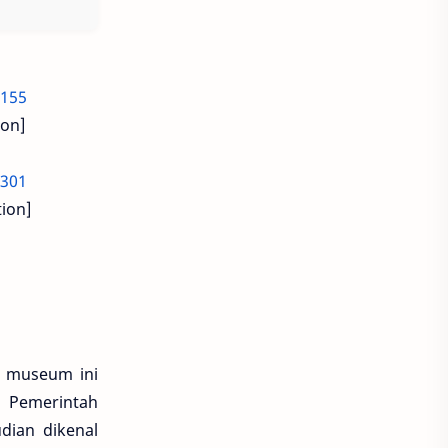
ion]
ion]
, museum ini
a Pemerintah
dian dikenal