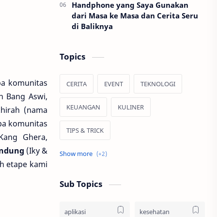
Handphone yang Saya Gunakan
dari Masa ke Masa dan Cerita Seru
di Baliknya
Topics
pa komunitas
CERITA
EVENT
TEKNOLOGI
h Bang Aswi,
KEUANGAN
KULINER
khirah (nama
pa komunitas
TIPS & TRICK
Kang Ghera,
andung
(Iky &
JALAN JALAN
HIBURAN
h etape kami
Sub Topics
aplikasi
kesehatan