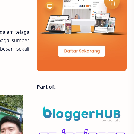
software
transportasi
pertunjukan
 dalam telaga
ebagai sumber
esar sekali
Part of: