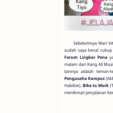
Sebelumnya Mari kita 
sudah saya kenal cukup
Forum Lingkar Pena
ya
malam dari Kang Ali Mua
lainnya adalah teman
Pengusaha Kampus
(Akb
Habibie),
Bike to Work
(T
menikmati perjalanan be