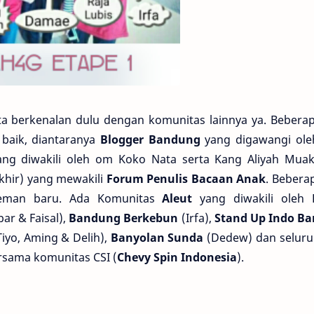
berkenalan dulu dengan komunitas lainnya ya. Bebera
 baik, diantaranya
Blogger Bandung
yang digawangi ole
ng diwakili oleh om Koko Nata serta Kang Aliyah Mua
khir) yang mewakili
Forum Penulis Bacaan Anak
. Bebera
-teman baru. Ada Komunitas
Aleut
yang diwakili oleh 
ar & Faisal),
Bandung Berkebun
(Irfa),
Stand Up Indo B
iyo, Aming & Delih),
Banyolan Sunda
(Dedew) dan seluru
rsama komunitas CSI (
Chevy Spin Indonesia
).