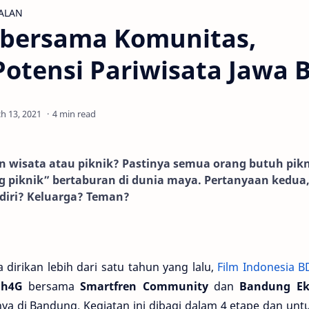
JALAN
h bersama Komunitas,
otensi Pariwisata Jawa 
4 min read
in wisata atau piknik? Pastinya semua orang butuh pikn
piknik” bertaburan di dunia maya. Pertanyaan kedua
diri? Keluarga? Teman?
rikan lebih dari satu tahun yang lalu,
Film Indonesia 
ah4G
bersama
Smartfren Community
dan
Bandung Ek
ya di Bandung. Kegiatan ini dibagi dalam 4 etape dan un