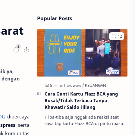
Popular Posts
Barat
ik ya,
, dengan
Cara Ganti Kartu Flazz BCA yang
Rusak/Tidak Terbaca Tanpa
Khawatir Saldo Hilang
BDG
dipercaya
T iba-tiba saja nggak ada reaksi saat
saya tap kartu Flazz BCA di pintu masuk
spress
serta
gerbang tol. Seketika panik karena
tuk komunitas