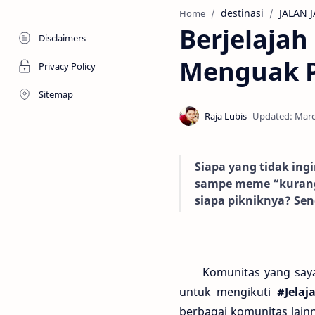
destinasi
JALAN 
Home
Berjelaja
Disclaimers
Menguak P
Privacy Policy
Sitemap
Siapa yang tidak ing
sampe meme “kurang 
siapa pikniknya? Sen
Komunitas yang saya di
untuk mengikuti
#Jelaj
berbagai komunitas lainn