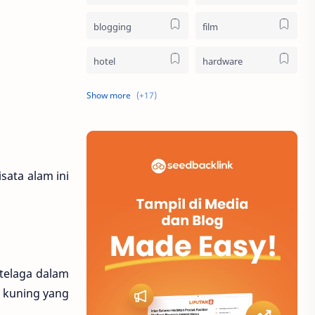
blogging
film
hotel
hardware
pendidikan
belanja
destinasi
logistik
sosial
bioskop
sata alam ini
internet
media sosial
website
bisnis
buku
olahraga
 telaga dalam
a kuning yang
musik
parenting