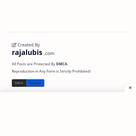
Created By
rajalubis
.com
All Posts are Protected By
DMCA
.
Reproduction in Any Form is Strictly Prohibited!
Read
About
Support
Disclaimer
About Us
Partner
Privacy Policy
Partnership
Referral
Sitemap
Contact
Link 3