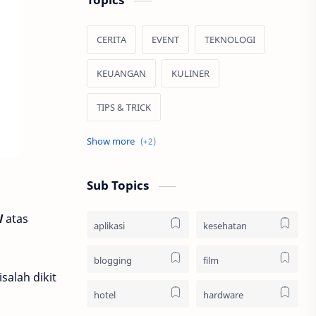
CERITA
EVENT
TEKNOLOGI
KEUANGAN
KULINER
TIPS & TRICK
JALAN JALAN
HIBURAN
Sub Topics
W
atas
aplikasi
kesehatan
blogging
film
isalah dikit
hotel
hardware