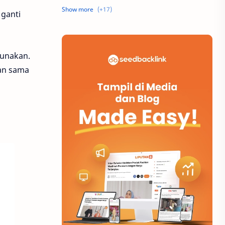
pendidikan
belanja
 ganti
destinasi
logistik
gunakan.
sosial
bioskop
kan sama
internet
media sosial
website
bisnis
buku
olahraga
musik
parenting
software
transportasi
pertunjukan