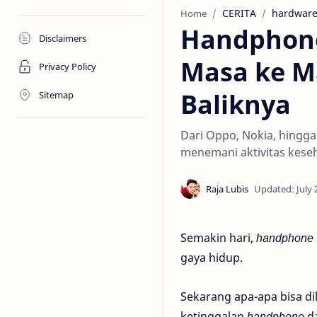
CERITA
hardwar
Home
Handphone
Disclaimers
Masa ke Ma
Privacy Policy
Baliknya
Sitemap
Dari Oppo, Nokia, hingg
menemani aktivitas kese
Semakin hari,
handphone
gaya hidup.
Sekarang apa-apa bisa di
ketinggalan
handphone
da