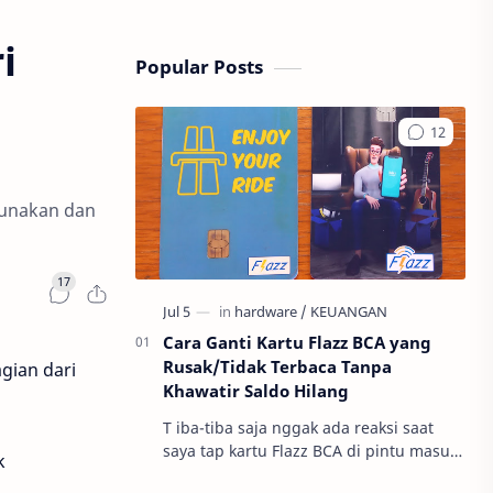
i
Popular Posts
gunakan dan
Cara Ganti Kartu Flazz BCA yang
Rusak/Tidak Terbaca Tanpa
gian dari
Khawatir Saldo Hilang
T iba-tiba saja nggak ada reaksi saat
saya tap kartu Flazz BCA di pintu masuk
k
gerbang tol. Seketika panik karena