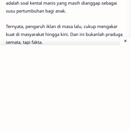
adalah soal kental manis yang masih dianggap sebagai
susu pertumbuhan bagi anak.
Ternyata, pengaruh iklan di masa lalu, cukup mengakar
kuat di masyarakat hingga kini. Dan ini bukanlah praduga
semata, tapi fakta.
Salah satu peserta edukasi, memaparkan kalau
keponakannya bisa menghabiskan kental manis hingga 6
sachet
per hari. Setelah minum kental manis, nafsu
makannya berkurang. Dan anak tersebut hanya ingin
mengonsumsi kental manis saja.
Hal ini tentunya nggak boleh dibiarkan. Karena pada
faktanya, kental manis yang beredar di pasaran
mengandung gula sebesar 40-50 persen. Kadar gula yang
tinggi pada kental manis, bisa meningkatkan risiko