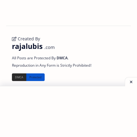
Created By
rajalubis
.com
All Posts are Protected By
DMCA
.
Reproduction in Any Form is Strictly Prohibited!
Read
About
Support
Disclaimer
About Us
Partner
Privacy Policy
Partnership
Referral
Sitemap
Contact
Link 3