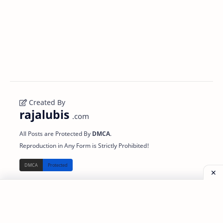
Created By
rajalubis
.com
All Posts are Protected By
DMCA
.
Reproduction in Any Form is Strictly Prohibited!
Read
About
Support
Disclaimer
About Us
Partner